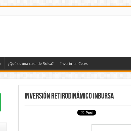
n
¿Qué es una casa de Bolsa?
Invertir en Cetes
Inversión RetiroDinámico Inbursa