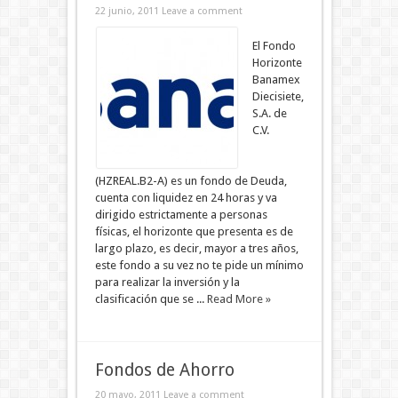
22 junio, 2011
Leave a comment
El Fondo
Horizonte
Banamex
Diecisiete,
S.A. de
C.V.
(HZREAL.B2-A) es un fondo de Deuda,
cuenta con liquidez en 24 horas y va
dirigido estrictamente a personas
físicas, el horizonte que presenta es de
largo plazo, es decir, mayor a tres años,
este fondo a su vez no te pide un mínimo
para realizar la inversión y la
clasificación que se ...
Read More »
Fondos de Ahorro
20 mayo, 2011
Leave a comment