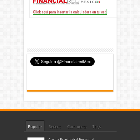
Popular
Recent
Comments
Tags
Apolo Prudential Finantial