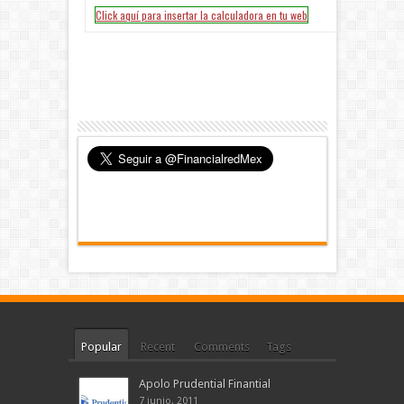
Popular
Recent
Comments
Tags
Apolo Prudential Finantial
7 junio, 2011