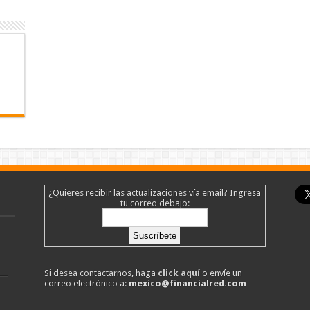
¿Quieres recibir las actualizaciones vía email? Ingresa
tu correo debajo:
Si desea contactarnos, haga
click aquí
o envíe un
correo electrónico a:
mexico@financialred.com