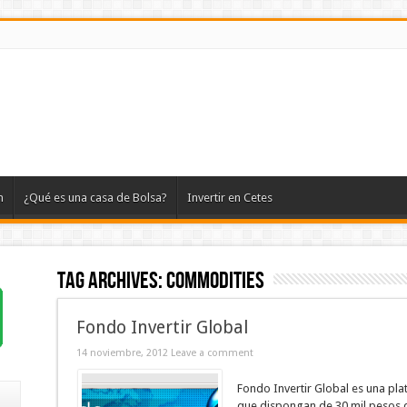
n
¿Qué es una casa de Bolsa?
Invertir en Cetes
Tag Archives:
commodities
Fondo Invertir Global
14 noviembre, 2012
Leave a comment
Fondo Invertir Global es una pl
que dispongan de 30 mil pesos di