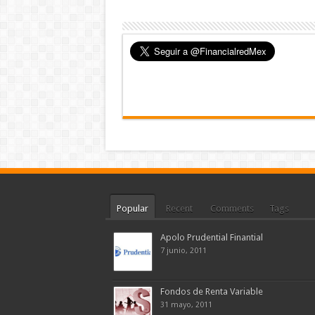
Popular
Recent
Comments
Tags
Apolo Prudential Finantial
7 junio, 2011
Fondos de Renta Variable
31 mayo, 2011