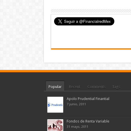
Popular
Recent
Comments
Tags
Apolo Prudential Finantial
7 junio, 2011
Fondos de Renta Variable
31 mayo, 2011