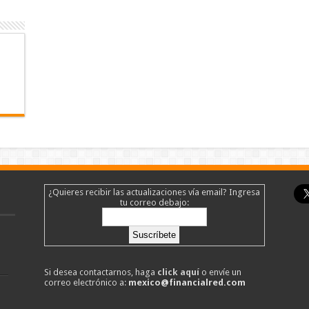
¿Quieres recibir las actualizaciones vía email? Ingresa
tu correo debajo:
Si desea contactarnos, haga
click aquí
o envíe un
correo electrónico a:
mexico@financialred.com