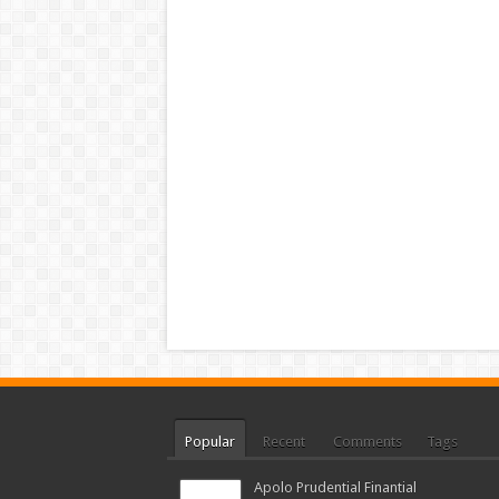
Popular
Recent
Comments
Tags
Apolo Prudential Finantial