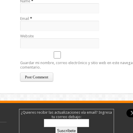
Name
*
Email
*
Website
Guardar mi nombre, correo electrónico y sitio web en este naveg
comentario.
¿Quieres recibir las actualizaciones vía email? Ingresa
tu correo debajo: