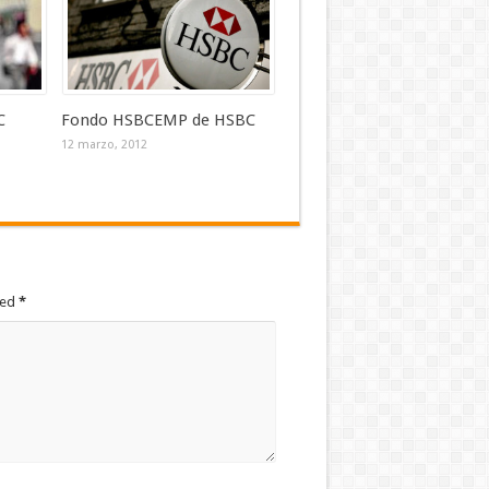
C
Fondo HSBCEMP de HSBC
12 marzo, 2012
ked
*