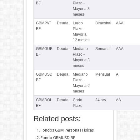
BF
Plazo -
Mayor a 3
meses
GBMPAT
Deuda
Largo
Bimestral
AAA
BF
Plazo -
Mayor a
12 meses
GBMGUB
Deuda
Mediano
Semanal
AAA
BF
Plazo -
Mayor a 3
meses
GBMUSD
Deuda
Mediano
Mensual
A
BF
Plazo -
Mayor a 6
meses
GBMDOL
Deuda
Corto
24 hrs.
AA
BF
Plazo
Related posts:
Fondos GBM Personas Físicas
Fondo GBMUSD BF