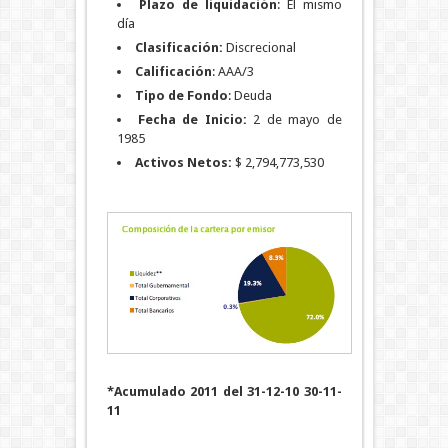
Plazo de liquidación
: El mismo
día
Clasificación:
Discrecional
Calificación
: AAA/3
Tipo de Fondo
: Deuda
Fecha de Inicio:
2 de mayo de
1985
Activos Netos:
$ 2,794,773,530
*Acumulado 2011
del 31-12-10 30-11-
11