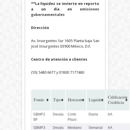
**La liquidez se invierte en reporto
a un día en
emisiones
gubernamentales
Dirección
Av. Insurgentes Sur 1605 Planta baja San
José Insurgentes 03900 México, D.F.
Centro de atención a clientes
(55) 5480 6677 y 01800 7177480
Calificación
Fondo
Tipo
Horizonte
Liquidez
Crediticia
GBMF2
Deuda
Corto
Diaria
AA
BF
Plazo
GBMF3
Deuda
Mediano
Semanal
AA