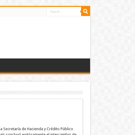
a Secretaría de Hacienda y Crédito Público
país concluyó exitósamente el intercambio de