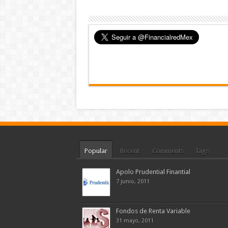
Popular
Recent
Comments
Tags
Apolo Prudential Finantial
7 junio, 2011
Fondos de Renta Variable
31 mayo, 2011