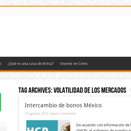
n
¿Qué es una casa de Bolsa?
Invertir en Cetes
Tag Archives:
volatilidad de los mercados
Intercambio de bonos México
13 agosto, 2012
Leave a comment
De acuerdo con información de l
(SHCP), el gobierno de nuestro 