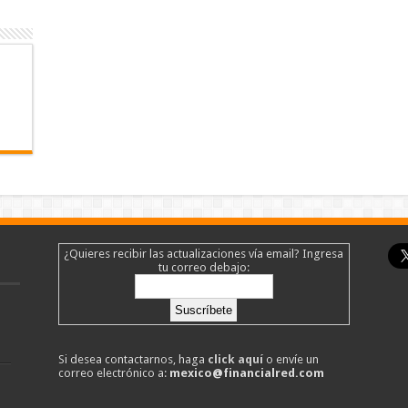
¿Quieres recibir las actualizaciones vía email? Ingresa
tu correo debajo:
Si desea contactarnos, haga
click aquí
o envíe un
correo electrónico a:
mexico@financialred.com