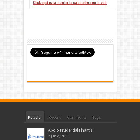
Popular
Recent
Comments
Tags
Apolo Prudential Finantial
7 junio, 2011