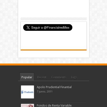
Popular
Recent
Comments
Tags
Apolo Prudential Finantial
7 junio, 2011
Fondos de Renta Variable