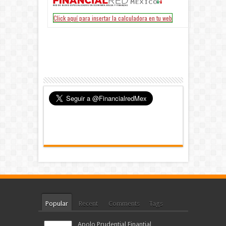
Popular
Recent
Comments
Tags
Apolo Prudential Finantial