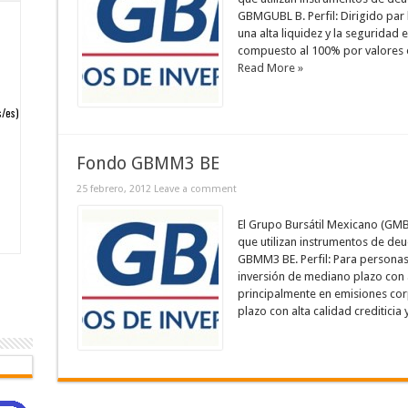
GBMGUBL B. Perfil: Dirigido par
una alta liquidez y la seguridad e
compuesto al 100% por valores em
Read More »
Fondo GBMM3 BE
25 febrero, 2012
Leave a comment
El Grupo Bursátil Mexicano (GMB
que utilizan instrumentos de de
GBMM3 BE. Perfil: Para persona
inversión de mediano plazo con a
principalmente en emisiones cor
plazo con alta calidad crediticia y