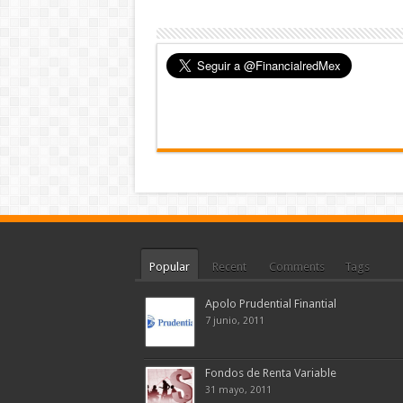
Popular
Recent
Comments
Tags
Apolo Prudential Finantial
7 junio, 2011
Fondos de Renta Variable
31 mayo, 2011