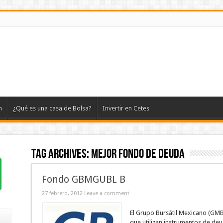
n
¿Qué es una casa de Bolsa?
Invertir en Cetes
Tag Archives:
mejor fondo de deuda
Fondo GBMGUBL B
27 febrero, 2012
Leave a comment
El Grupo Bursátil Mexicano (GMB
que utilizan instrumentos de de