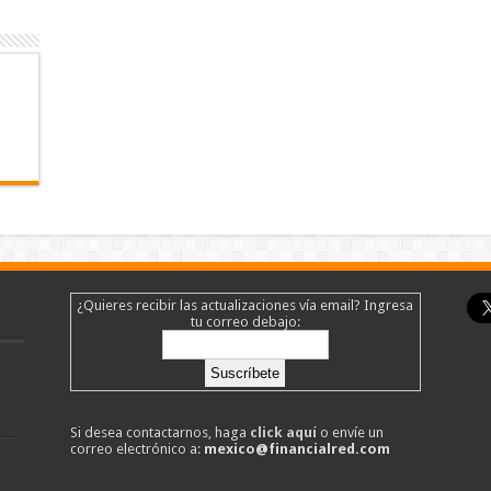
¿Quieres recibir las actualizaciones vía email? Ingresa
tu correo debajo:
Si desea contactarnos, haga
click aquí
o envíe un
correo electrónico a:
mexico@financialred.com