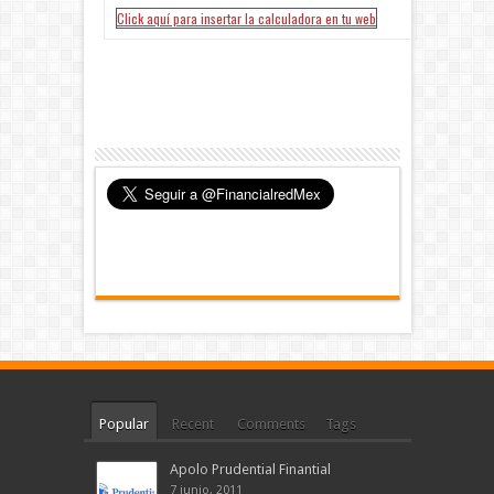
Popular
Recent
Comments
Tags
Apolo Prudential Finantial
7 junio, 2011