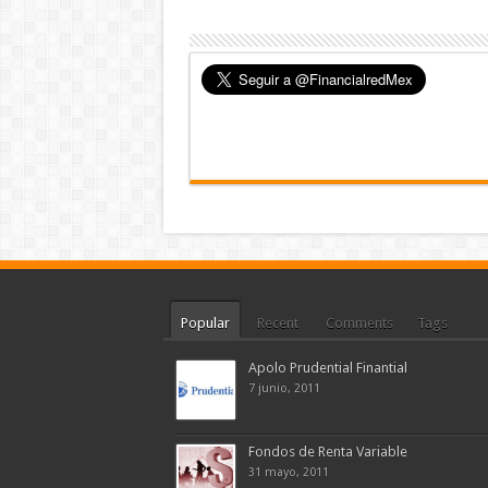
Popular
Recent
Comments
Tags
Apolo Prudential Finantial
7 junio, 2011
Fondos de Renta Variable
31 mayo, 2011