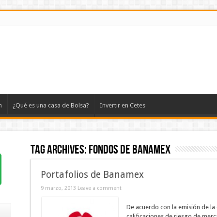
n
¿Qué es una casa de Bolsa?
Invertir en Cetes
Tag Archives:
fondos de banamex
Portafolios de Banamex
9 marzo, 2013
Leave a comment
De acuerdo con la emisión de la c
calificaciones de riesgo de mer