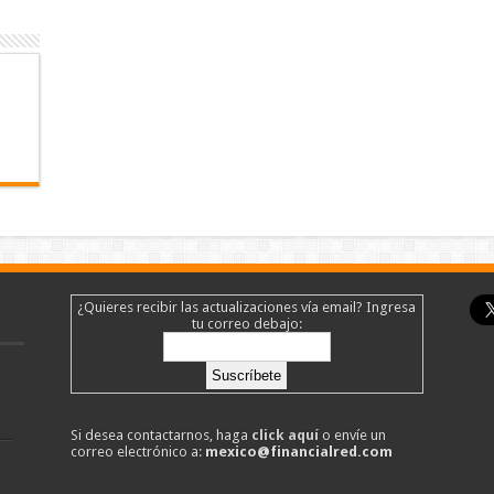
¿Quieres recibir las actualizaciones vía email? Ingresa
tu correo debajo:
Si desea contactarnos, haga
click aquí
o envíe un
correo electrónico a:
mexico@financialred.com