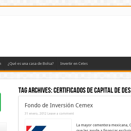
n
¿Qué es una casa de Bolsa?
Invertir en Cetes
Tag Archives:
certificados de capital de de
Fondo de Inversión Cemex
31 enero, 2012
Leave a comment
La mayor cementera mexicana, C
que les ayude a financiar exclus