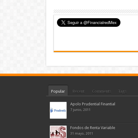
Popular
Recent
Comments
Tags
Apolo Prudential Finantial
7 junio, 2011
Fondos de Renta Variable
31 mayo, 2011