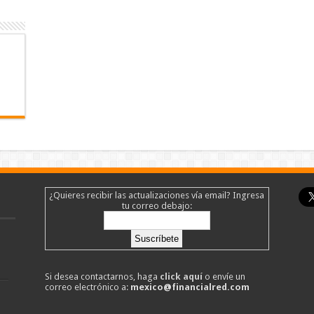
¿Quieres recibir las actualizaciones vía email? Ingresa
tu correo debajo:
Si desea contactarnos, haga
click aquí
o envíe un
correo electrónico a:
mexico@financialred.com